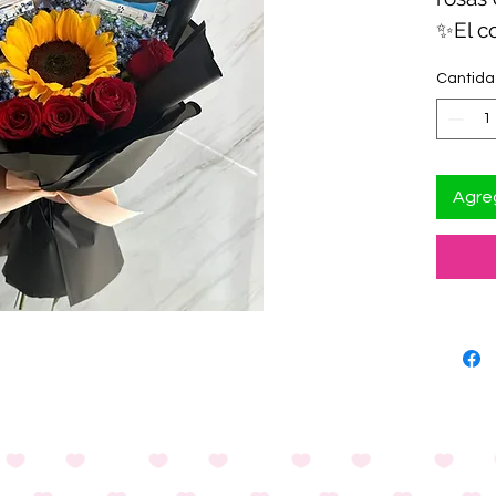
✨El c
variar
Cantid
Agreg