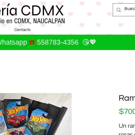
ería CDMX
cilio en CDMX, NAUCALPAN
Contacto
 Whatsapp
☎️
558783-4356 😘💖
Ram
$700
Un ra
rosas 