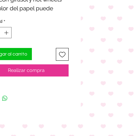
olor del papel puede
ad
*
ar al carrito
Realizar compra