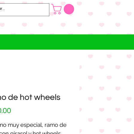
o de hot wheels
Precio
.00
mo muy especial, ramo de
con girasol y hot wheels