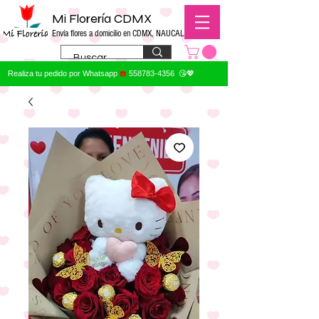
Mi Florería CDMX
Envía flores a domicilio en CDMX, NAUCALPAN
Realiza tu pedido por Whatsapp
☎️
558783-4356
😘💖