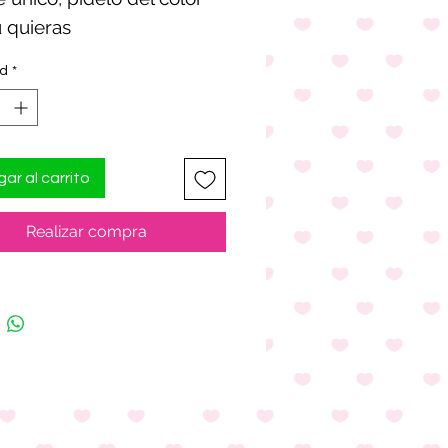
 quieras
olor del papel puede
ad
*
ar al carrito
Realizar compra