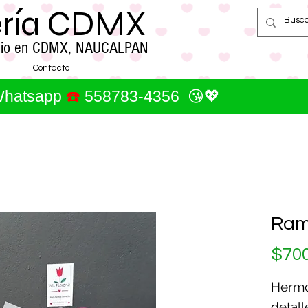
ería CDMX
cilio en CDMX, NAUCALPAN
Contacto
 Whatsapp
☎️
558783-4356 😘💖
Ram
$700
Hermo
detall