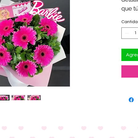
que tú
✨El c
Cantid
variar
Agreg