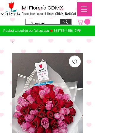
Mi Florería CDMX
Envía flores a domicilio en CDMX, NAUCALPAN
Realiza tu pedido por Whatsapp
☎️
558783-4356
😘💖