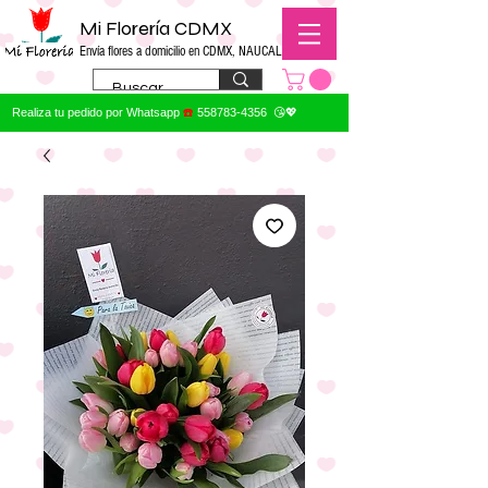
Mi Florería CDMX
Envía flores a domicilio en CDMX, NAUCALPAN
Realiza tu pedido por Whatsapp
☎️
558783-4356
😘💖