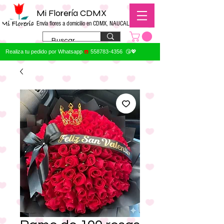
Mi Florería CDMX
Envía flores a domicilio en CDMX, NAUCALPAN
Realiza tu pedido por Whatsapp
☎️
558783-4356
😘💖