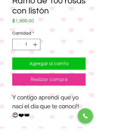
Ramo de 100 rosas
con listón
Precio
$1,900.00
Cantidad
*
Agregar al carrito
Realizar compra
Y contigo aprendí que yo
nací el día que te conocí!!
😍❤️👑
Hermoso ramo de 100
rosas con brillos en cada