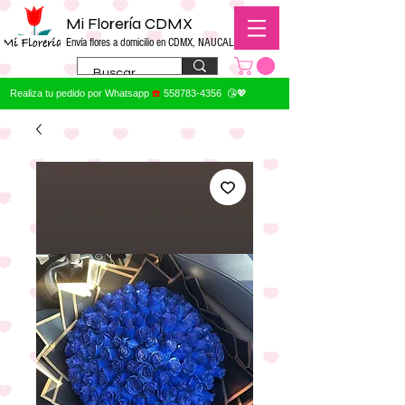
Mi Florería CDMX
Envía flores a domicilio en CDMX, NAUCALPAN
Realiza tu pedido por Whatsapp
☎️
558783-4356
😘💖