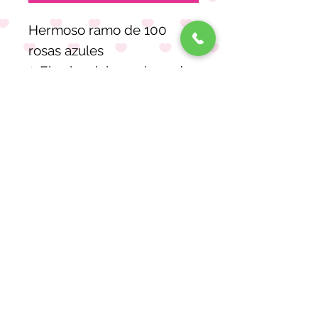
Hermoso ramo de 100
rosas azules
✨El color del papel puede
variar
CONTACTO
Avenida Rodolfo Gaona,
Lomas de Sotelo, Ciudad de
México, Méx., México
mifloreriamx@gmail.com
Reembolsos
Politica de Envío
Mi Floreria
Formas de pago
¿Cómo comprar?