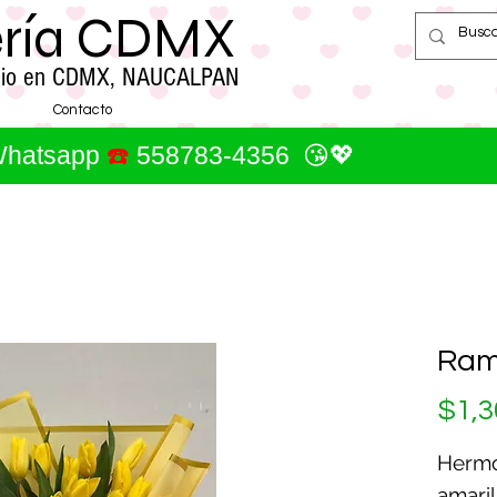
ería CDMX
cilio en CDMX, NAUCALPAN
Contacto
 Whatsapp
☎️
558783-4356 😘💖
Ram
$1,3
Hermo
amaril