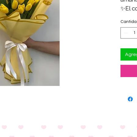
✨El c
variar
Cantid
Agreg