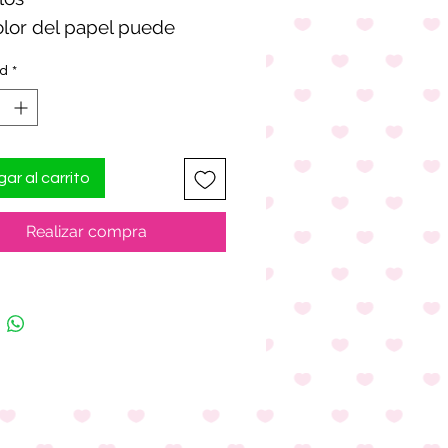
olor del papel puede
ad
*
ar al carrito
Realizar compra