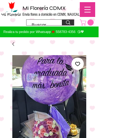
Mi Florería CDMX
Envía flores a domicilio en CDMX, NAUCALPAN
Realiza tu pedido por Whatsapp
☎️
558783-4356
😘💖