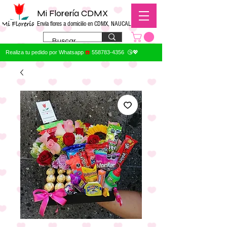
Mi Florería CDMX
Envía flores a domicilio en CDMX, NAUCALPAN
Realiza tu pedido por Whatsapp
☎️
558783-4356
😘💖