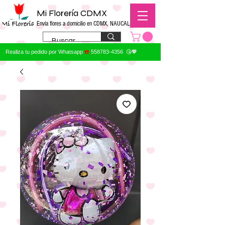
Mi Florería CDMX
Envía flores a domicilio en CDMX, NAUCALPAN
Realiza tu pedido por Whatsapp
☎️
558783-4356
😘💖