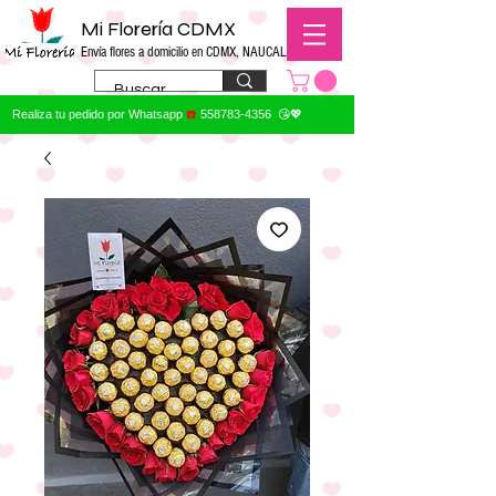
Mi Florería CDMX
Envía flores a domicilio en CDMX, NAUCALPAN
Realiza tu pedido por Whatsapp
☎️
558783-4356
😘💖