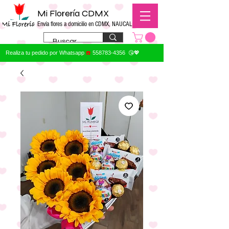
Mi Florería CDMX
Envía flores a domicilio en CDMX, NAUCALPAN
Realiza tu pedido por Whatsapp
☎️
558783-4356
😘💖