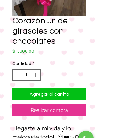
Corazón Jr. de
girasoles con
chocolates
Precio
$1,300.00
Cantidad
*
Agregar al carrito
Realizar compra
Llegaste a mi vida y lo
mejoraste todo!! 😍❤️✨🌻🍫