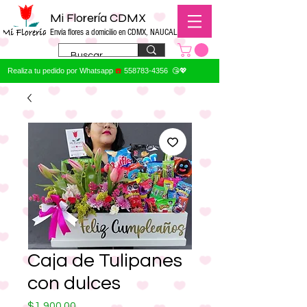
Mi Florería CDMX
Envía flores a domicilio en CDMX, NAUCALPAN
Realiza tu pedido por Whatsapp
☎️
558783-4356
😘💖
Caja de Tulipanes
con dulces
Precio
$1,900.00